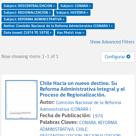
Subject: DESCENTRALIZACION ×
Subject: CONARA ×
Subject: REGIONALIZACION ×
Subject: HISTORIA ×
Subject: REFORMA ADMINISTRATIVA ×
Author: Comisión Nacional de la Reforma Administrativa (CONARA ) ×
Date issued: [1974 TO 1979] ×
Has File(s): true ×
Show Advanced Filters
Now showing items 1-1 of 1
Configurar
Chile Hacia un nuevo destino. Su
Reforma Administrativa Integral y el
Proceso de Regionalización.
Autor:
Comisión Nacional de la Reforma
Administrativa (CONARA )
Fecha de Publicación:
1976
Palabras Claves:
CONARA;
REFORMA
ADMINISTRATIVA;
CHILE;