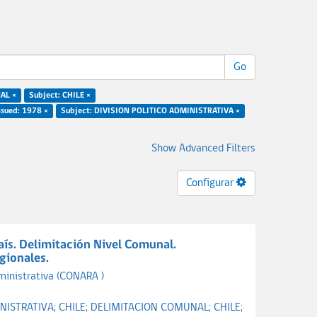
Go
AL ×
Subject: CHILE ×
ssued: 1978 ×
Subject: DIVISION POLITICO ADMINISTRATIVA ×
Show Advanced Filters
Configurar
País. Delimitación Nivel Comunal.
gionales.
ministrativa (CONARA )
INISTRATIVA;
CHILE;
DELIMITACION COMUNAL;
CHILE;