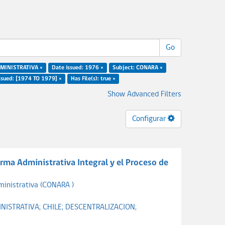
Go
DMINISTRATIVA ×
Date issued: 1976 ×
Subject: CONARA ×
ssued: [1974 TO 1979] ×
Has File(s): true ×
Show Advanced Filters
Configurar
rma Administrativa Integral y el Proceso de
ministrativa (CONARA )
NISTRATIVA;
CHILE;
DESCENTRALIZACION;