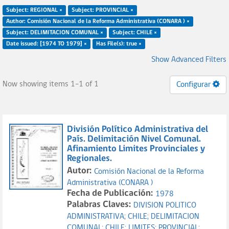
Subject: REGIONAL ×
Subject: PROVINCIAL ×
Author: Comisión Nacional de la Reforma Administrativa (CONARA ) ×
Subject: DELIMITACION COMUNAL ×
Subject: CHILE ×
Date issued: [1974 TO 1979] ×
Has File(s): true ×
Show Advanced Filters
Now showing items 1-1 of 1
Configurar
División Político Administrativa del
País. Delimitación Nivel Comunal.
Afinamiento Limites Provinciales y
Regionales.
Autor:
Comisión Nacional de la Reforma
Administrativa (CONARA )
Fecha de Publicación:
1978
Palabras Claves:
DIVISION POLITICO
ADMINISTRATIVA;
CHILE;
DELIMITACION
COMUNAL;
CHILE;
LIMITES;
PROVINCIAL;