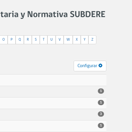
staria y Normativa SUBDERE
O
P
Q
R
S
T
U
V
W
X
Y
Z
Configurar
1
1
3
1