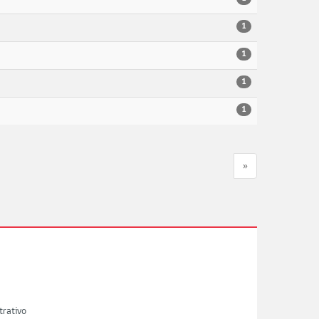
1
1
1
1
»
trativo