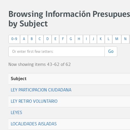
Browsing Información Presupue
by Subject
0-9
A
B
C
D
E
F
G
H
I
J
K
L
M
N
Go
Now showing items 43-62 of 62
Subject
LEY PARTICIPACION CIUDADANA
LEY RETIRO VOLUNTARIO
LEYES
LOCALIDADES AISLADAS