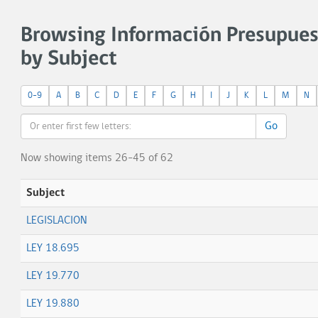
Browsing Información Presupue
by Subject
0-9
A
B
C
D
E
F
G
H
I
J
K
L
M
N
Go
Now showing items 26-45 of 62
Subject
LEGISLACION
LEY 18.695
LEY 19.770
LEY 19.880