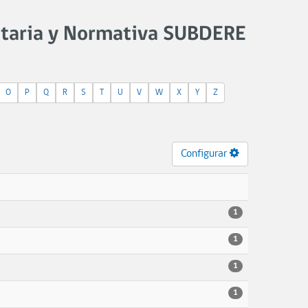
staria y Normativa SUBDERE
O
P
Q
R
S
T
U
V
W
X
Y
Z
Configurar
1
1
1
1