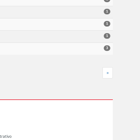
1
1
1
3
»
trativo