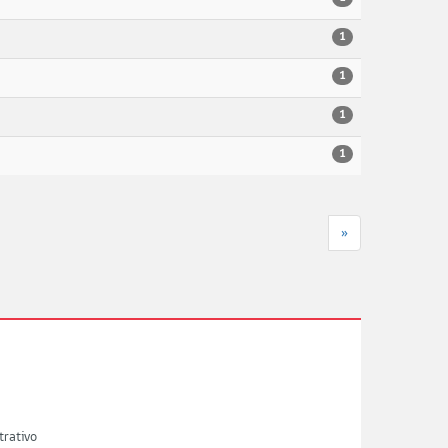
1
1
1
1
»
trativo