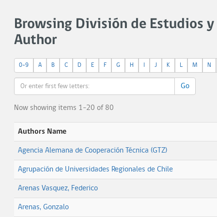
Browsing División de Estudios y 
Author
0-9
A
B
C
D
E
F
G
H
I
J
K
L
M
N
Go
Now showing items 1-20 of 80
Authors Name
Agencia Alemana de Cooperación Técnica (GTZ)
Agrupación de Universidades Regionales de Chile
Arenas Vasquez, Federico
Arenas, Gonzalo