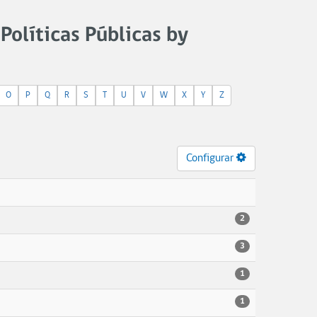
Políticas Públicas by
O
P
Q
R
S
T
U
V
W
X
Y
Z
Configurar
2
3
1
1