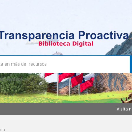
a avanzada >>
Visita 
rch