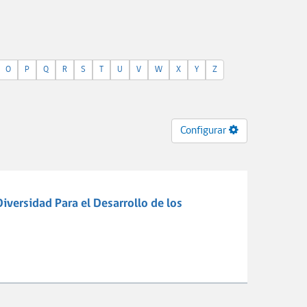
O
P
Q
R
S
T
U
V
W
X
Y
Z
Configurar
iversidad Para el Desarrollo de los