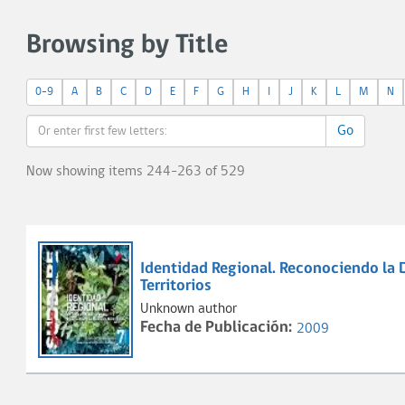
Browsing by Title
0-9
A
B
C
D
E
F
G
H
I
J
K
L
M
N
Go
Now showing items 244-263 of 529
Identidad Regional. Reconociendo la D
Territorios
Unknown author
Fecha de Publicación:
2009