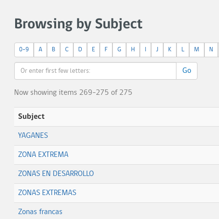
Browsing by Subject
0-9
A
B
C
D
E
F
G
H
I
J
K
L
M
N
Go
Now showing items 269-275 of 275
Subject
YAGANES
ZONA EXTREMA
ZONAS EN DESARROLLO
ZONAS EXTREMAS
Zonas francas