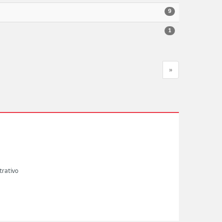
9
1
»
trativo