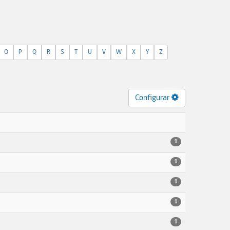
O
P
Q
R
S
T
U
V
W
X
Y
Z
Configurar
1
1
1
1
1