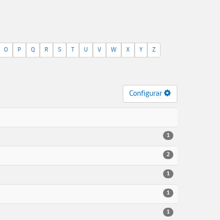
O
P
Q
R
S
T
U
V
W
X
Y
Z
Configurar
1
2
1
1
1