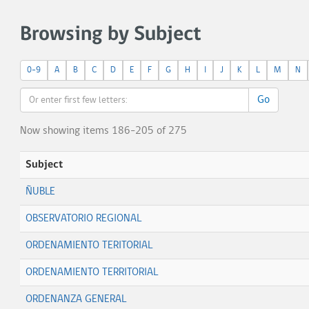
Browsing by Subject
0-9
A
B
C
D
E
F
G
H
I
J
K
L
M
N
Go
Now showing items 186-205 of 275
Subject
ÑUBLE
OBSERVATORIO REGIONAL
ORDENAMIENTO TERITORIAL
ORDENAMIENTO TERRITORIAL
ORDENANZA GENERAL