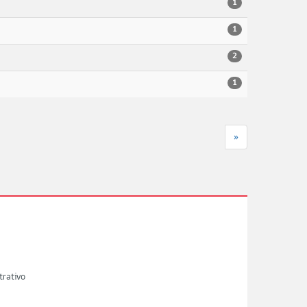
1
1
2
1
»
trativo