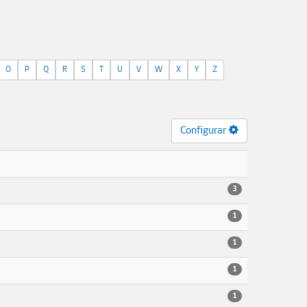
O
P
Q
R
S
T
U
V
W
X
Y
Z
Configurar
3
1
1
1
1