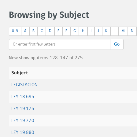
Browsing by Subject
0-9
A
B
C
D
E
F
G
H
I
J
K
L
M
N
Go
Now showing items 128-147 of 275
Subject
LEGISLACION
LEY 18.695
LEY 19.175
LEY 19.770
LEY 19.880