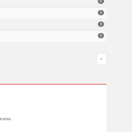
1
1
1
1
»
trativo