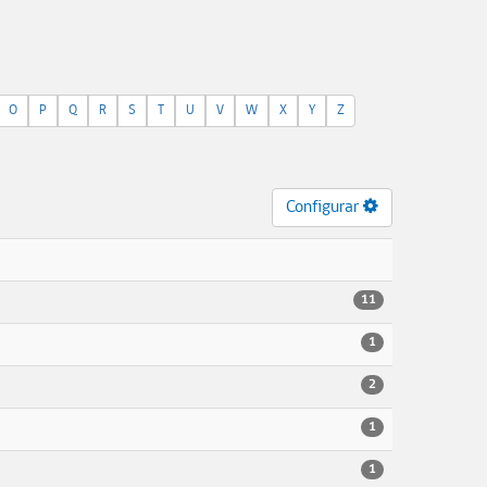
O
P
Q
R
S
T
U
V
W
X
Y
Z
Configurar
11
1
2
1
1