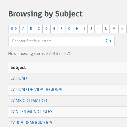
Browsing by Subject
0-9
A
B
C
D
E
F
G
H
I
J
K
L
M
N
Go
Now showing items 27-46 of 275
Subject
CALIDAD
CALIDAD DE VIDA REGIONAL
CAMBIO CLIMATICO
CANILES MUNICIPALES
CARGA DEMOGRAFICA