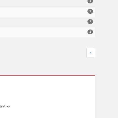
1
1
1
1
»
trativo