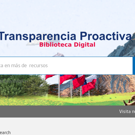
a avanzada >>
Visita 
earch