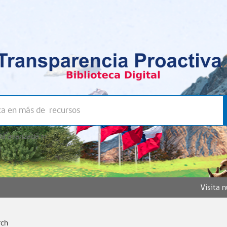
a avanzada >>
Visita 
rch